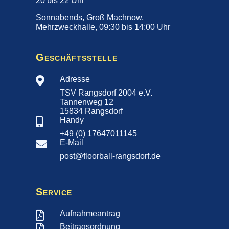
20 bis 22 Uhr
Sonnabends, Groß Machnow,
Mehrzweckhalle, 09:30 bis 14:00 Uhr
Geschäftsstelle
Adresse

TSV Rangsdorf 2004 e.V.
Tannenweg 12
15834 Rangsdorf
Handy

+49 (0) 17647011145
E-Mail

post@floorball-rangsdorf.de
Service
Aufnahmeantrag

Beitragsordnung
