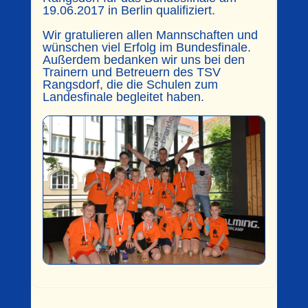
19.06.2017 in Berlin qualifiziert.
Wir gratulieren allen Mannschaften und
wünschen viel Erfolg im Bundesfinale.
Außerdem bedanken wir uns bei den
Trainern und Betreuern des TSV
Rangsdorf, die die Schulen zum
Landesfinale begleitet haben.