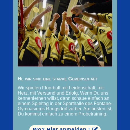
Hi, wir sind eine starke Gemeinschaft
Wir spielen Floorball mit Leidenschaft, mit
Herz, mit Verstand und Erfolg. Wenn Du uns
kennenlernen willst, dann schaue einfach an
einem Spieltag in der Sporthalle des Fontane-
Gymnasiums Rangsdorf vorbei. Am besten ist,
Du kommst einfach zu einem Probetraining.
Wo? Hier anmelden !