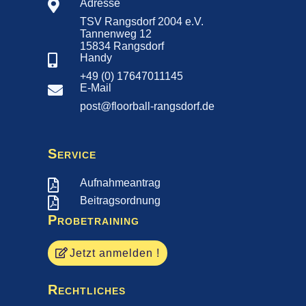
Adresse

TSV Rangsdorf 2004 e.V.
Tannenweg 12
15834 Rangsdorf
Handy

+49 (0) 17647011145
E-Mail

post@floorball-rangsdorf.de
Service
Aufnahmeantrag

Beitragsordnung

Probetraining
Jetzt anmelden !
Rechtliches