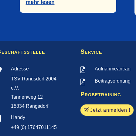
mehr lesen
eschäftsstelle
Service
Adresse
Aufnahmeantrag


TSV Rangsdorf 2004
Beitragsordnung

e.V.
Probetraining
Tannenweg 12
15834 Rangsdorf
Jetzt anmelden !
Handy

+49 (0) 17647011145