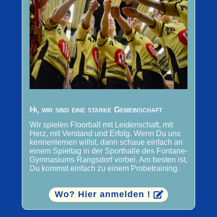
Hi, wir sind eine starke Gemeinschaft
Wir spielen Floorball mit Leidenschaft, mit
Herz, mit Verstand und Erfolg. Wenn Du uns
kennenlernen willst, dann schaue einfach an
einem Spieltag in der Sporthalle des Fontane-
Gymnasiums Rangsdorf vorbei. Am besten ist,
Du kommst einfach zu einem Probetraining.
Wo? Hier anmelden !