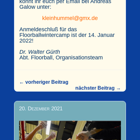
könnt ihr euch per Email bei Andreas
Galow unter:
kleinhummel@gmx.de
Anmeldeschluß für das
Floorballwintercamp ist der 14. Januar
2022!
Dr. Walter Gürth
Abt. Floorball, Organisationsteam
←
vorheriger Beitrag
nächster Beitrag
→
20. Dezember 2021