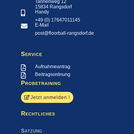
Tannenweg 12
15834 Rangsdorf
Handy

+49 (0) 17647011145
E-Mail

post@floorball-rangsdorf.de
Service
Aufnahmeantrag

Beitragsordnung

Probetraining
Jetzt anmelden !
Rechtliches
Satzung